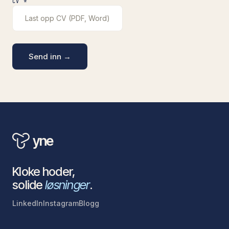
CV *
Last opp CV (PDF, Word)
Send inn →
yne
Kloke hoder,
solide
løsninger
.
LinkedIn
Instagram
Blogg