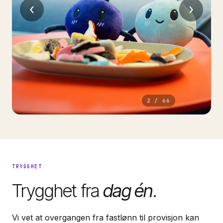
‹
›
2
/
66
TRYGGHET
Trygghet fra
dag én
.
Vi vet at overgangen fra fastlønn til provisjon kan