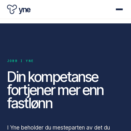
yne
JOBB I YNE
Din kompetanse
fortjener mer enn
fastlønn
I Yne beholder du mesteparten av det du